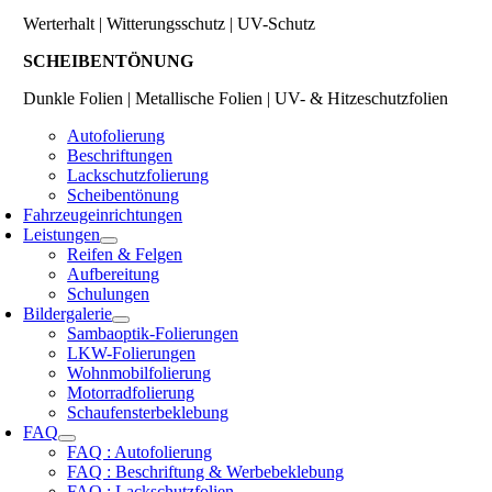
Werterhalt | Witterungsschutz | UV-Schutz
SCHEIBENTÖNUNG
Dunkle Folien | Metallische Folien | UV- & Hitzeschutzfolien
Autofolierung
Beschriftungen
Lackschutzfolierung
Scheibentönung
Fahrzeugeinrichtungen
Leistungen
Reifen & Felgen
Aufbereitung
Schulungen
Bildergalerie
Sambaoptik-Folierungen
LKW-Folierungen
Wohnmobilfolierung
Motorradfolierung
Schaufensterbeklebung
FAQ
FAQ : Autofolierung
FAQ : Beschriftung & Werbebeklebung
FAQ : Lackschutzfolien