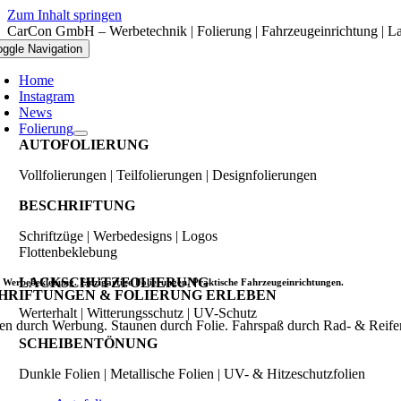
Zum Inhalt springen
CarCon GmbH – Werbetechnik | Folierung | Fahrzeugeinrichtung | La
oggle Navigation
Home
Instagram
News
Folierung
AUTOFOLIERUNG
Vollfolierungen | Teilfolierungen | Designfolierungen
BESCHRIFTUNG
Schriftzüge | Werbedesigns | Logos
Flottenbeklebung
LACKSCHUTZFOLIERUNG
 Werbebeklebung. Einzigartige Folierungen. Praktische Fahrzeugeinrichtungen.
HRIFTUNGEN & FOLIERUNG
ERLEBEN
Werterhalt | Witterungsschutz | UV-Schutz
len durch Werbung. Staunen durch Folie. Fahrspaß durch Rad- & Reife
SCHEIBENTÖNUNG
Dunkle Folien | Metallische Folien | UV- & Hitzeschutzfolien