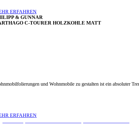
EHR ERFAHREN
HILIPP & GUNNAR
ARTHAGO C-TOURER HOLZKOHLE MATT
hnmobilfolierungen und Wohnmobile zu gestalten ist ein absoluter Tre
EHR ERFAHREN
Audi S5 Sportback foliert in Teckwrap Sonoma Green Gloss