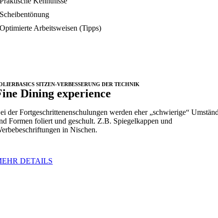
Praktische Kenntnisse
Scheibentönung
Optimierte Arbeitsweisen (Tipps)
OLIERBASICS SITZEN-VERBESSERUNG DER TECHNIK
Fine Dining experience
ei der Fortgeschrittenenschulungen werden eher „schwierige“ Umstän
nd Formen foliert und geschult. Z.B. Spiegelkappen und
erbebeschriftungen in Nischen.
MEHR DETAILS