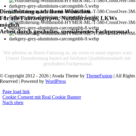
Dienstleistung nach Ihren Wünschen
Für alle Fahrzeugtypen, Nutzfahrzeuge, LKWs
möglich
Arbeit durch geschultes, spezialisiertes Fachpersonal.
Wir arbeiten an Ihrem Fahrzeug so, als wenn es unser eigenes wäre.
Unsere Dienstleistung basiert auf höchsten Qualitätsstandards mit
geschultem Fachpersonal.
© Copyright 2012 - 2026 | Avada Theme by
ThemeFusion
| All Rights
Reserved | Powered by
WordPress
Page load link
Cookie Consent mit Real Cookie Banner
Nach oben