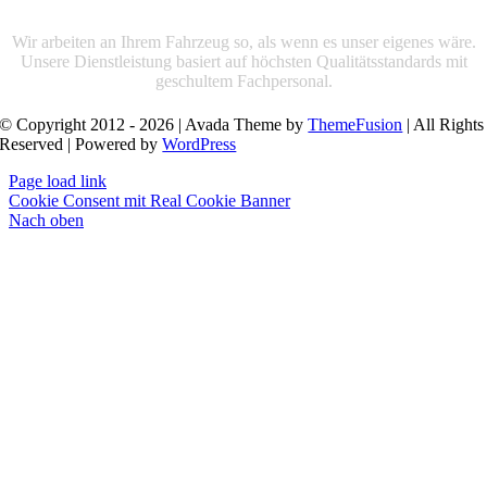
Wir arbeiten an Ihrem Fahrzeug so, als wenn es unser eigenes wäre.
Unsere Dienstleistung basiert auf höchsten Qualitätsstandards mit
geschultem Fachpersonal.
© Copyright 2012 - 2026 | Avada Theme by
ThemeFusion
| All Rights
Reserved | Powered by
WordPress
Page load link
Cookie Consent mit Real Cookie Banner
Nach oben